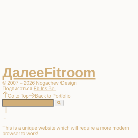
Далее
Fitroom
© 2007 – 2026 Nogachev /Design
Подписаться:
Fb
Ins
Be
.
.
.
Go to Top
Back to Portfolio
.
.
.
This is a unique website which will require a more modern
browser to work!