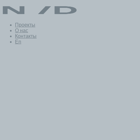
Проекты
О нас
Контакты
En