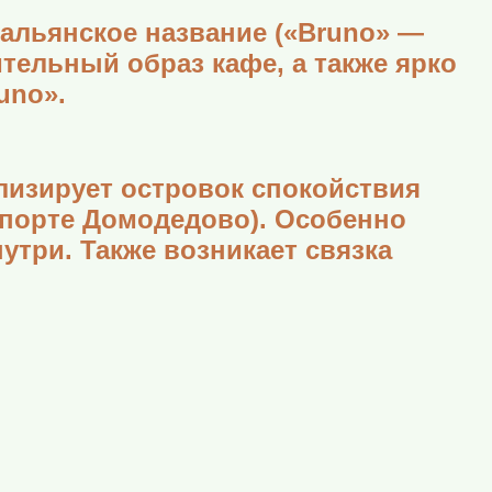
тальянское название («Bruno» —
тельный образ кафе, а также ярко
uno».
олизирует островок спокойствия
опорте Домодедово). Особенно
утри. Также возникает связка