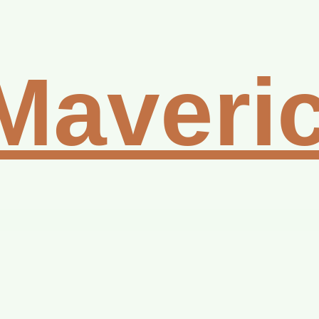
Maveri
wser to work!