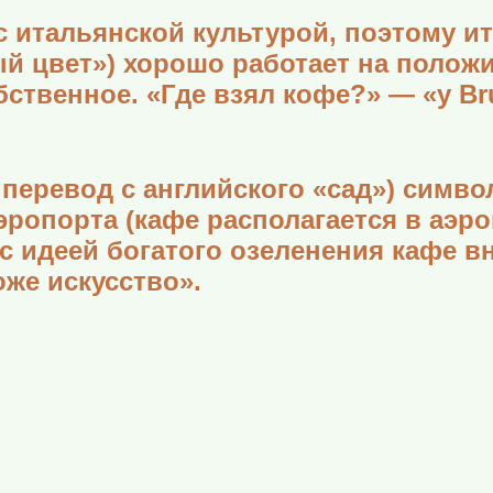
 итальянской культурой, поэтому и
й цвет») хорошо работает на положи
бственное. «Где взял кофе?» — «у Br
 перевод с английского «сад») симв
эропорта (кафе располагается в аэр
с идеей богатого озеленения кафе вн
оже искусство».