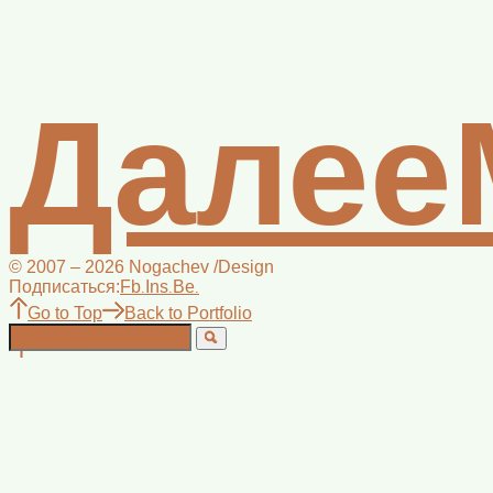
Далее
© 2007 – 2026 Nogachev /Design
Подписаться:
Fb
Ins
Be
.
.
.
Go to Top
Back to Portfolio
.
.
.
This is a unique website which will require a more modern bro
Please upgrade today!