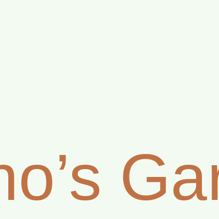
no’s Ga