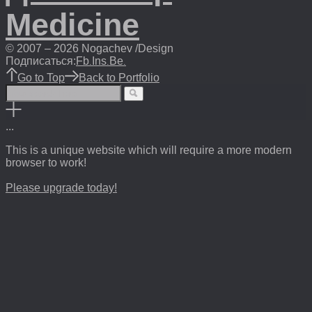
Medicine
© 2007 – 2026 Nogachev /Design
Подписаться:
Fb
Ins
Be
.
.
.
Go to Top
Back to Portfolio
.
.
.
This is a unique website which will require a more modern
browser to work!
Please upgrade today!