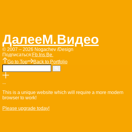
Далее
М.Видео
© 2007 – 2026 Nogachev /Design
Подписаться:
Fb
Ins
Be
.
.
.
Go to Top
Back to Portfolio
.
.
.
This is a unique website which will require a more modern
browser to work!
Please upgrade today!